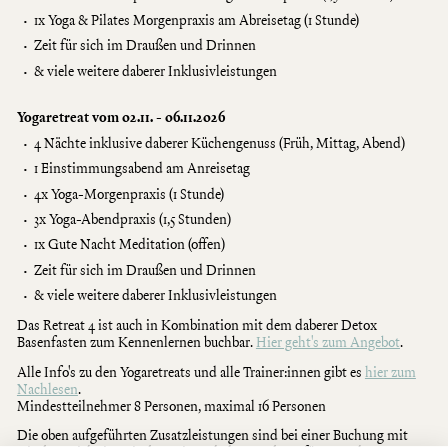
1x Yoga & Pilates Morgenpraxis am Abreisetag (1 Stunde)
Zeit für sich im Draußen und Drinnen
& viele weitere daberer Inklusivleistungen
Yogaretreat vom 02.11. - 06.11.2026
4 Nächte inklusive daberer
Küchengenuss (Früh, Mittag, Abend)
1 Einstimmungsabend am Anreisetag
4x Yoga-Morgenpraxis (1 Stunde)
3x Yoga-Abendpraxis (1,5 Stunden)
1x Gute Nacht Meditation (offen)
Zeit für sich im Draußen und Drinnen
& viele weitere daberer Inklusivleistungen
Das R
etreat 4
ist auch in Kombination mit dem
daberer Detox
Basenfasten
zum Kennenlernen
buchbar.
Hier geht's zum Angebot
.
Alle Info's zu den Yogaretreats und alle Trainer:innen gibt es
hier zum
Nachlesen
.
Mindestteilnehmer 8 Personen, maximal 16 Personen
Die oben aufgeführten Zusatzleistungen sind bei einer Buchung mit