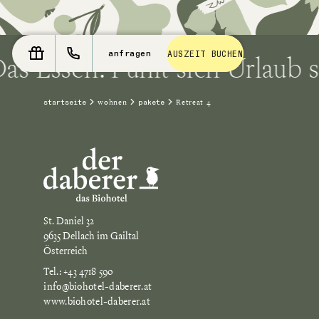
Essen. Fühlt sich Urlaub so f
anfragen
AUSZEIT BUCHEN
wohnen
Retreat 4
startseite
pakete
St. Daniel 32
9635 Dellach im Gailtal
Österreich
Tel.: +43 4718 590
info@biohotel-daberer.at
www.biohotel-daberer.at