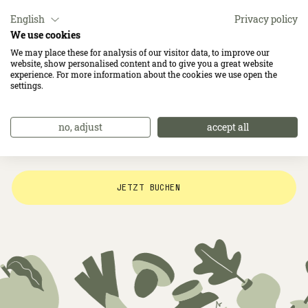
Kindern nicht im Kinderpreis enthalten und nur für Erwachsene
gültig.
English
Privacy policy
We use cookies
We may place these for analysis of our visitor data, to improve our
website, show personalised content and to give you a great website
daberer.inklusivleistungen
experience. For more information about the cookies we use open the
settings.
wissenswertes
no, adjust
accept all
JETZT BUCHEN