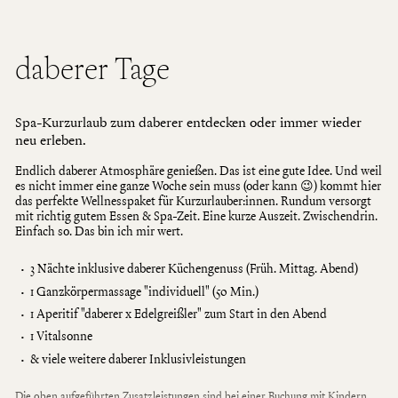
daberer Tage
Spa-Kurzurlaub zum daberer entdecken oder immer wieder
neu erleben.
Endlich daberer Atmosphäre genießen. Das ist eine gute Idee. Und weil
es nicht immer eine ganze Woche sein muss (oder kann 😉) kommt hier
das perfekte Wellnesspaket für Kurzurlauber:innen. Rundum versorgt
mit richtig gutem Essen & Spa-Zeit. Eine kurze Auszeit. Zwischendrin.
Einfach so. Das bin ich mir wert.
3 Nächte inklusive daberer Küchengenuss (Früh. Mittag. Abend)
1 Ganzkörpermassage "individuell" (50 Min.)
1 Aperitif "daberer x Edelgreißler" zum Start in den Abend
1 Vitalsonne
& viele weitere daberer Inklusivleistungen
Die oben aufgeführten Zusatzleistungen sind bei einer Buchung mit Kindern