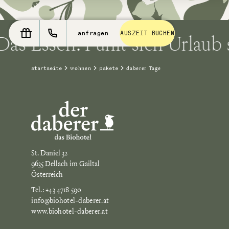
Essen. Fühlt sich Urlaub so 
anfragen
AUSZEIT BUCHEN
wohnen
daberer Tage
startseite
pakete
St. Daniel 32
9635 Dellach im Gailtal
Österreich
Tel.: +43 4718 590
info@biohotel-daberer.at
www.biohotel-daberer.at