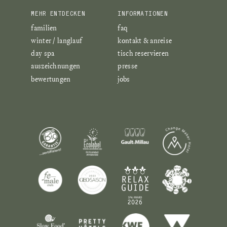
MEHR ENTDECKEN
INFORMATIONEN
familien
faq
winter / langlauf
kontakt & anreise
day spa
tisch reservieren
auszeichnungen
presse
bewertungen
jobs