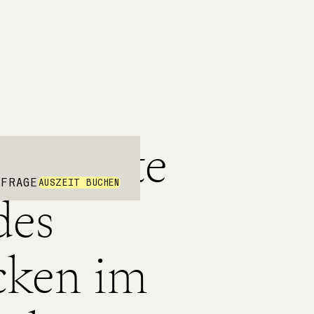
rlieferte
NFRAGE
AUSZEIT BUCHEN
des
s Essen, nette Menschen,
pontan sein.
cken im