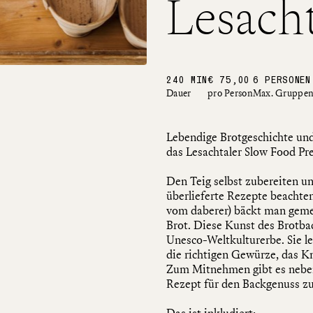
Lesacht
ZU DEN LETZTEN FREIEN ZIMMERN
240 MIN
€ 75,00
6 PERSONEN
Dauer
pro Person
Max. Gruppen
Lebendige Brotgeschichte und
das Lesachtaler Slow Food Pre
Den Teig selbst zubereiten un
überlieferte Rezepte beachte
vom daberer) bäckt man gemei
Brot. Diese Kunst des Brotba
Unesco-Weltkulturerbe. Sie le
die richtigen Gewürze, das Kn
Zum Mitnehmen gibt es neben
Rezept für den Backgenuss z
Das ist inkludiert: