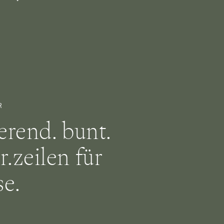
R
ierend. bunt.
r.zeilen für
e.