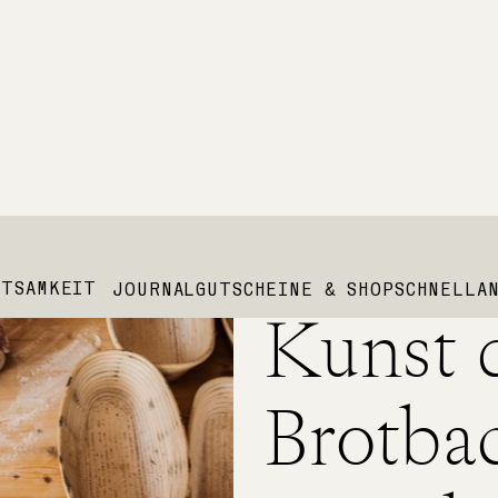
Die übe
JETZT NATUR STATT TRUBEL
HTSAMKEIT
JOURNAL
GUTSCHEINE & SHOP
SCHNELLA
Kunst 
Hier gibt es alles. Berge, Wald, echt gute
Atmosphäre. Kein Planen, kein tüfteln - s
Brotba