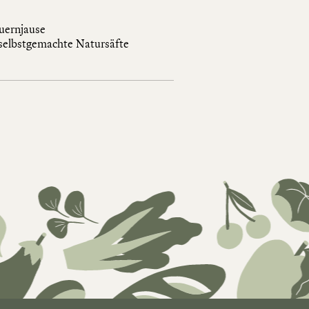
uernjause
 selbstgemachte Natursäfte