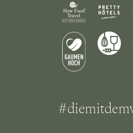
#diemitdemv