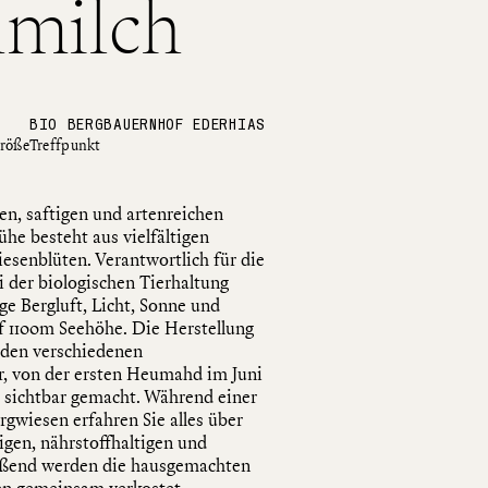
milch
BIO BERGBAUERNHOF EDERHIAS
röße
Treffpunkt
en, saftigen und artenreichen
he besteht aus vielfältigen
esenblüten. Verantwortlich für die
i der biologischen Tierhaltung
e Bergluft, Licht, Sonne und
uf 1100m Seehöhe. Die Herstellung
 den verschiedenen
, von der ersten Heumahd im Juni
 sichtbar gemacht. Während einer
gwiesen erfahren Sie alles über
gen, nährstoffhaltigen und
eßend werden die hausgemachten
en gemeinsam verkostet.