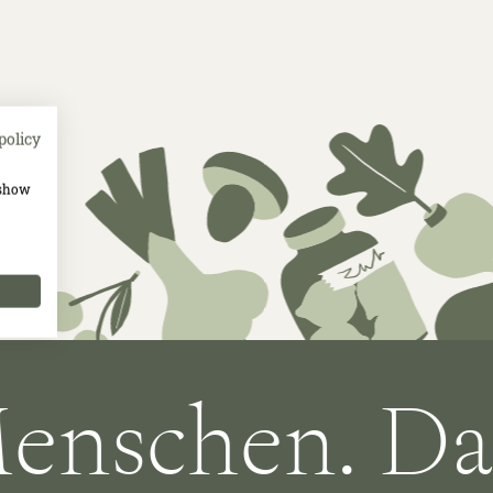
policy
 show
schen. Das Es