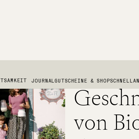
Der
JETZT NATUR STATT TRUBEL
HTSAMKEIT
JOURNAL
GUTSCHEINE & SHOP
SCHNELLA
Gesch
Hier gibt es alles. Berge, Wald, echt gute
Atmosphäre. Kein Planen, kein tüfteln - s
von Bi