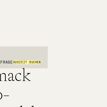
NFRAGE
AUSZEIT BUCHEN
mack
s Essen, nette Menschen,
pontan sein.
o-