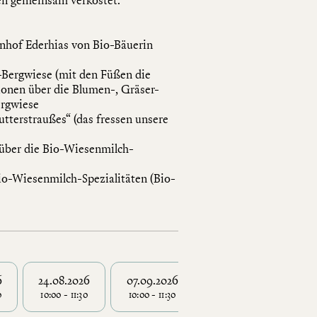
hof Ederhias von Bio-Bäuerin
-Bergwiese (mit den Füßen die
ionen über die Blumen-, Gräser-
ergwiese
tterstraußes“ (das fressen unsere
über die Bio-Wiesenmilch-
io-Wiesenmilch-Spezialitäten (Bio-
6
24.08.2026
07.09.2026
14.09.2026
21.
0
10:00 - 11:30
10:00 - 11:30
10:00 - 11:30
10: