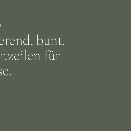
R
ierend. bunt.
r.zeilen für
e.