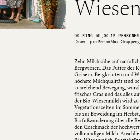
Wiesen
ZU DEN LETZTEN FREIEN ZIMMERN
90 MIN
€ 35,00
12 PERSONEN
Dauer
pro Person
Max. Gruppeng
Zehn Milchkühe auf natürlich
Bergwiesen. Das Futter der Kü
Gräsern, Bergkräutern und Wi
höchste Milchqualität sind be
ausreichend Bewegung, würzig
frisches Gras und das alles a
der Bio-Wiesenmilch wird zu
Vegetationszeiten im Sommer
bis zur Beweidung im Herbst,
Barfußwanderung über die Ber
den Geschmack der hochwerti
vollmundigen Milch. Anschli
Bio-Wiesenmilch-Spezialität