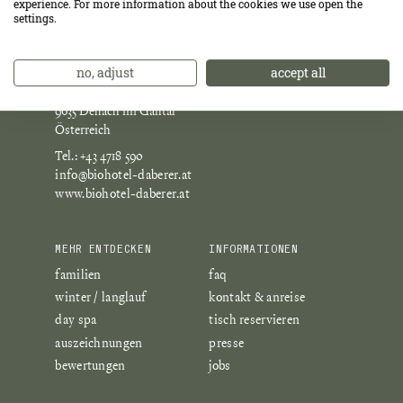
experience. For more information about the cookies we use open the
settings.
no, adjust
accept all
St. Daniel 32
9635 Dellach im Gailtal
Österreich
Tel.: +43 4718 590
info@biohotel-daberer.at
www.biohotel-daberer.at
MEHR ENTDECKEN
INFORMATIONEN
familien
faq
winter / langlauf
kontakt & anreise
day spa
tisch reservieren
auszeichnungen
presse
bewertungen
jobs